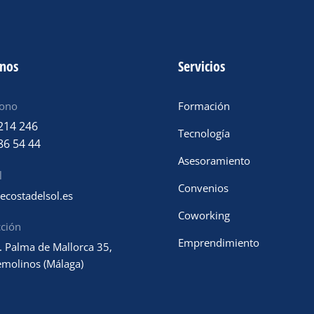
anos
Servicios
fono
Formación
214 246
Tecnología
86 54 44
Asesoramiento
l
Convenios
ecostadelsol.es
Coworking
cción
Emprendimiento
. Palma de Mallorca 35,
emolinos (Málaga)