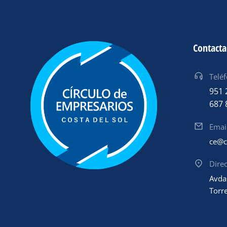
Contact
Telé
951 
687 
Emai
ce@c
Dire
Avda
Torr