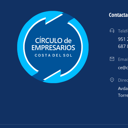
Contact
Telé
951 
687 
Emai
ce@c
Dire
Avda
Torr