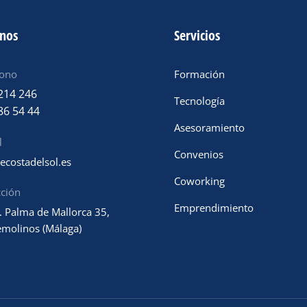
anos
Servicios
fono
Formación
214 246
Tecnología
86 54 44
Asesoramiento
l
Convenios
ecostadelsol.es
Coworking
cción
Emprendimiento
. Palma de Mallorca 35,
emolinos (Málaga)