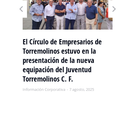
El Círculo de Empresarios de
Torremolinos estuvo en la
L
NAL
presentación de la nueva
F
OS
equipación del Juventud
Es
Torremolinos C. F.
T
Información Corporativa
7 agosto, 2025
Inf