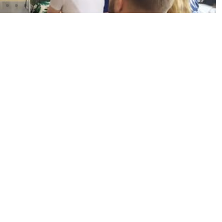
CIÓN PARA
¡LLEGÓ EL DÍA! LA GRAN FI
A
DEL XI CONCURSO DE ESPET
YA ESTÁ AQUÍ
agosto, 2025
Información Corporativa
2 agosto, 2025