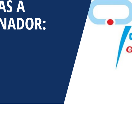
AS A
INADOR: