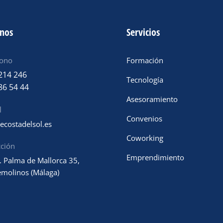
anos
Servicios
fono
Formación
214 246
Tecnología
86 54 44
Asesoramiento
l
Convenios
ecostadelsol.es
Coworking
cción
Emprendimiento
. Palma de Mallorca 35,
emolinos (Málaga)