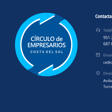
Contact
Telé
951 
687 
Emai
ce@c
Dire
Avda
Torr