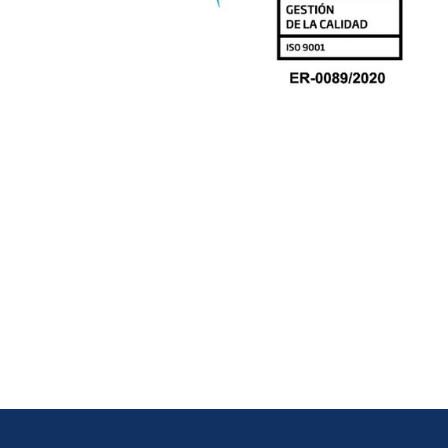
CIÓN PARA
¡LLEGÓ EL DÍA! LA GRAN FI
A
DEL XI CONCURSO DE ESPET
YA ESTÁ AQUÍ
agosto, 2025
Información Corporativa
2 agosto, 2025