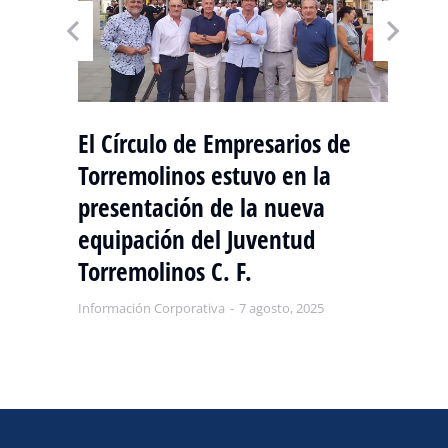
El Círculo de Empresarios de
Torremolinos estuvo en la
L
NAL
presentación de la nueva
F
OS
equipación del Juventud
Es
Torremolinos C. F.
T
Información Corporativa
7 agosto, 2025
Inf