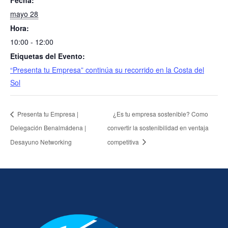
Fecha:
mayo 28
Hora:
10:00 - 12:00
Etiquetas del Evento:
“Presenta tu Empresa” continúa su recorrido en la Costa del
Sol
Presenta tu Empresa |
¿Es tu empresa sostenible? Como
Delegación Benalmádena |
convertir la sostenibilidad en ventaja
Desayuno Networking
competitiva