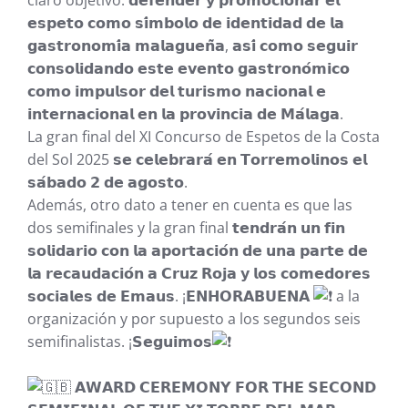
claro objetivo: 𝗱𝗲𝗳𝗲𝗻𝗱𝗲𝗿 𝘆 𝗽𝗿𝗼𝗺𝗼𝗰𝗶𝗼𝗻𝗮𝗿 𝗲𝗹
𝗲𝘀𝗽𝗲𝘁𝗼 𝗰𝗼𝗺𝗼 𝘀𝗶́𝗺𝗯𝗼𝗹𝗼 𝗱𝗲 𝗶𝗱𝗲𝗻𝘁𝗶𝗱𝗮𝗱 𝗱𝗲 𝗹𝗮
𝗴𝗮𝘀𝘁𝗿𝗼𝗻𝗼𝗺𝗶́𝗮 𝗺𝗮𝗹𝗮𝗴𝘂𝗲𝗻̃𝗮, 𝗮𝘀𝗶́ 𝗰𝗼𝗺𝗼 𝘀𝗲𝗴𝘂𝗶𝗿
𝗰𝗼𝗻𝘀𝗼𝗹𝗶𝗱𝗮𝗻𝗱𝗼 𝗲𝘀𝘁𝗲 𝗲𝘃𝗲𝗻𝘁𝗼 𝗴𝗮𝘀𝘁𝗿𝗼𝗻𝗼́𝗺𝗶𝗰𝗼
𝗰𝗼𝗺𝗼 𝗶𝗺𝗽𝘂𝗹𝘀𝗼𝗿 𝗱𝗲𝗹 𝘁𝘂𝗿𝗶𝘀𝗺𝗼 𝗻𝗮𝗰𝗶𝗼𝗻𝗮𝗹 𝗲
𝗶𝗻𝘁𝗲𝗿𝗻𝗮𝗰𝗶𝗼𝗻𝗮𝗹 𝗲𝗻 𝗹𝗮 𝗽𝗿𝗼𝘃𝗶𝗻𝗰𝗶𝗮 𝗱𝗲 𝗠𝗮́𝗹𝗮𝗴𝗮.
La gran final del XI Concurso de Espetos de la Costa
del Sol 2025 𝘀𝗲 𝗰𝗲𝗹𝗲𝗯𝗿𝗮𝗿𝗮́ 𝗲𝗻 𝗧𝗼𝗿𝗿𝗲𝗺𝗼𝗹𝗶𝗻𝗼𝘀 𝗲𝗹
𝘀𝗮́𝗯𝗮𝗱𝗼 𝟮 𝗱𝗲 𝗮𝗴𝗼𝘀𝘁𝗼.
Además, otro dato a tener en cuenta es que las
dos semifinales y la gran final 𝘁𝗲𝗻𝗱𝗿𝗮́𝗻 𝘂𝗻 𝗳𝗶𝗻
𝘀𝗼𝗹𝗶𝗱𝗮𝗿𝗶𝗼 𝗰𝗼𝗻 𝗹𝗮 𝗮𝗽𝗼𝗿𝘁𝗮𝗰𝗶𝗼́𝗻 𝗱𝗲 𝘂𝗻𝗮 𝗽𝗮𝗿𝘁𝗲 𝗱𝗲
𝗹𝗮 𝗿𝗲𝗰𝗮𝘂𝗱𝗮𝗰𝗶𝗼́𝗻 𝗮 𝗖𝗿𝘂𝘇 𝗥𝗼𝗷𝗮 𝘆 𝗹𝗼𝘀 𝗰𝗼𝗺𝗲𝗱𝗼𝗿𝗲𝘀
𝘀𝗼𝗰𝗶𝗮𝗹𝗲𝘀 𝗱𝗲 𝗘𝗺𝗮𝘂𝘀. ¡𝗘𝗡𝗛𝗢𝗥𝗔𝗕𝗨𝗘𝗡𝗔
a la
organización y por supuesto a los segundos seis
semifinalistas. ¡𝗦𝗲𝗴𝘂𝗶𝗺𝗼𝘀
𝗔𝗪𝗔𝗥𝗗 𝗖𝗘𝗥𝗘𝗠𝗢𝗡𝗬 𝗙𝗢𝗥 𝗧𝗛𝗘 𝗦𝗘𝗖𝗢𝗡𝗗