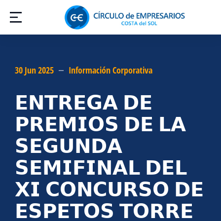
30 Jun 2025
Información Corporativa
𝗘𝗡𝗧𝗥𝗘𝗚𝗔 𝗗𝗘
𝗣𝗥𝗘𝗠𝗜𝗢𝗦 𝗗𝗘 𝗟𝗔
𝗦𝗘𝗚𝗨𝗡𝗗𝗔
𝗦𝗘𝗠𝗜𝗙𝗜𝗡𝗔𝗟 𝗗𝗘𝗟
𝗫𝗜 𝗖𝗢𝗡𝗖𝗨𝗥𝗦𝗢 𝗗𝗘
𝗘𝗦𝗣𝗘𝗧𝗢𝗦 𝗧𝗢𝗥𝗥𝗘