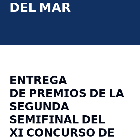
𝗗𝗘𝗟 𝗠𝗔𝗥
𝗘𝗡𝗧𝗥𝗘𝗚𝗔
𝗗𝗘 𝗣𝗥𝗘𝗠𝗜𝗢𝗦 𝗗𝗘 𝗟𝗔
𝗦𝗘𝗚𝗨𝗡𝗗𝗔
𝗦𝗘𝗠𝗜𝗙𝗜𝗡𝗔𝗟 𝗗𝗘𝗟
𝗫𝗜 𝗖𝗢𝗡𝗖𝗨𝗥𝗦𝗢 𝗗𝗘