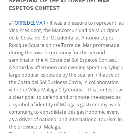
𝗦𝗘𝗠𝗜𝗙𝗜𝗡𝗔𝗟 𝗢𝗙 𝗧𝗛𝗘 𝗫𝗜 𝗧𝗢𝗥𝗥𝗘 𝗗𝗘𝗟 𝗠𝗔𝗥
𝗘𝗦𝗣𝗘𝗧𝗢𝗦 𝗖𝗢𝗡𝗧𝗘𝗦𝗧
#TORREDELMAR
/ It was a pleasure to represent, as
Vice President, the Mancomunidad de Municipios
de la Costa del Sol Occidental at Antonio López
Rosique Square on the Torre del Mar promenade
during the award ceremony for the second
semifinal of the XI Costa del Sol Espetos Contest.
A Saturday afternoon and evening spent enjoying a
large popular espetada by the sea, an initiative of
the Costa del Sol Business Circle, in collaboration
with the Vélez Málaga City Council. This contest has
a clear goal: to defend and promote the espeto as
a symbol of identity of Málaga’s gastronomy, while
continuing to consolidate this gastronomic event
as a driver of national and international tourism in
the province of Málaga.