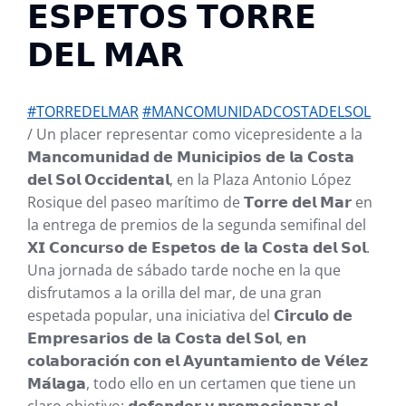
𝗘𝗦𝗣𝗘𝗧𝗢𝗦 𝗧𝗢𝗥𝗥𝗘
𝗗𝗘𝗟 𝗠𝗔𝗥
#TORREDELMAR
#MANCOMUNIDADCOSTADELSOL
/ Un placer representar como vicepresidente a la
𝗠𝗮𝗻𝗰𝗼𝗺𝘂𝗻𝗶𝗱𝗮𝗱 𝗱𝗲 𝗠𝘂𝗻𝗶𝗰𝗶𝗽𝗶𝗼𝘀 𝗱𝗲 𝗹𝗮 𝗖𝗼𝘀𝘁𝗮
𝗱𝗲𝗹 𝗦𝗼𝗹 𝗢𝗰𝗰𝗶𝗱𝗲𝗻𝘁𝗮𝗹, en la Plaza Antonio López
Rosique del paseo marítimo de 𝗧𝗼𝗿𝗿𝗲 𝗱𝗲𝗹 𝗠𝗮𝗿 en
la entrega de premios de la segunda semifinal del
𝗫𝗜 𝗖𝗼𝗻𝗰𝘂𝗿𝘀𝗼 𝗱𝗲 𝗘𝘀𝗽𝗲𝘁𝗼𝘀 𝗱𝗲 𝗹𝗮 𝗖𝗼𝘀𝘁𝗮 𝗱𝗲𝗹 𝗦𝗼𝗹.
Una jornada de sábado tarde noche en la que
disfrutamos a la orilla del mar, de una gran
espetada popular, una iniciativa del 𝗖𝗶́𝗿𝗰𝘂𝗹𝗼 𝗱𝗲
𝗘𝗺𝗽𝗿𝗲𝘀𝗮𝗿𝗶𝗼𝘀 𝗱𝗲 𝗹𝗮 𝗖𝗼𝘀𝘁𝗮 𝗱𝗲𝗹 𝗦𝗼𝗹, 𝗲𝗻
𝗰𝗼𝗹𝗮𝗯𝗼𝗿𝗮𝗰𝗶𝗼́𝗻 𝗰𝗼𝗻 𝗲𝗹 𝗔𝘆𝘂𝗻𝘁𝗮𝗺𝗶𝗲𝗻𝘁𝗼 𝗱𝗲 𝗩𝗲́𝗹𝗲𝘇
𝗠𝗮́𝗹𝗮𝗴𝗮, todo ello en un certamen que tiene un